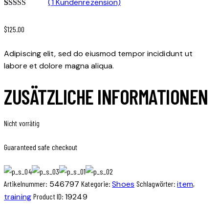
(
1
Kundenrezension)
Bewertet
1
mit
4.00
$
125.00
von 5,
basierend
auf
Adipiscing elit, sed do eiusmod tempor incididunt ut
Kundenbewertung
labore et dolore magna aliqua.
ZUSÄTZLICHE INFORMATIONEN
Nicht vorrätig
Guaranteed safe checkout
Artikelnummer:
546797
Kategorie:
Shoes
Schlagwörter:
item
,
training
Product ID:
19249