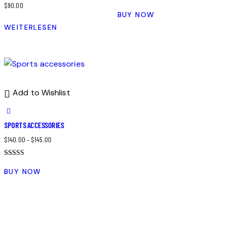
$
90.00
BUY NOW
WEITERLESEN
Add to Wishlist
SPORTS ACCESSORIES
$
140.00
–
$
145.00
Bewertet
mit
BUY NOW
4.00
von 5