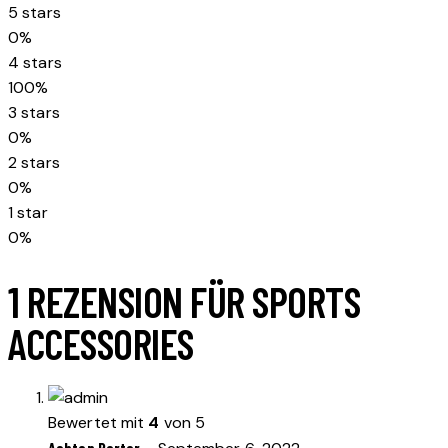
5 stars
0%
4 stars
100%
3 stars
0%
2 stars
0%
1 star
0%
1 REZENSION FÜR
SPORTS
ACCESSORIES
Bewertet mit
4
von 5
Ashton Porter