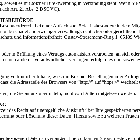
ing, soweit es mit solcher Direktwerbung in Verbindung steht. Wenn S
 nach Art. 21 Abs. 2 DSGVO).
CHTSBEHÖRDE
schwerderecht bei einer Aufsichtsbehörde, insbesondere in dem Mitgli
 unbeschadet anderweitiger verwaltungsrechtlicher oder gerichtlicher
tenschutz und Informationsfreiheit, Gustav-Stresemann-Ring 1, 65189 
oder in Erfüllung eines Vertrags automatisiert verarbeiten, an sich od
n einen anderen Verantwortlichen verlangen, erfolgt dies nur, soweit e
ung vertraulicher Inhalte, wie zum Beispiel Bestellungen oder Anfrage
dass die Adresszeile des Browsers von “http://” auf “https://” wechsel
en, die Sie an uns übermitteln, nicht von Dritten mitgelesen werden.
NG
zeit das Recht auf unentgeltliche Auskunft über Ihre gespeicherten 
Sperrung oder Löschung dieser Daten. Hierzu sowie zu weiteren Frage
onenbezogenen Daten zu verlangen. Hierzu können Sie sich jederzeit 