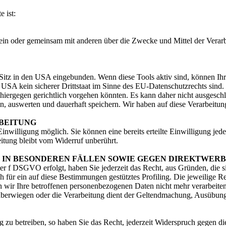
e ist:
ie allein oder gemeinsam mit anderen über die Zwecke und Mittel der V
Sitz in den USA eingebunden. Wenn diese Tools aktiv sind, können Ih
USA kein sicherer Drittstaat im Sinne des EU-Datenschutzrechts sind
 hiergegen gerichtlich vorgehen könnten. Es kann daher nicht ausgesc
auswerten und dauerhaft speichern. Wir haben auf diese Verarbeitungs
BEITUNG
nwilligung möglich. Sie können eine bereits erteilte Einwilligung jede
itung bleibt vom Widerruf unberührt.
N BESONDEREN FÄLLEN SOWIE GEGEN DIREKTWERBUN
er f DSGVO erfolgt, haben Sie jederzeit das Recht, aus Gründen, die s
h für ein auf diese Bestimmungen gestütztes Profiling. Die jeweilige R
 wir Ihre betroffenen personenbezogenen Daten nicht mehr verarbeite
n überwiegen oder die Verarbeitung dient der Geltendmachung, Ausübu
zu betreiben, so haben Sie das Recht, jederzeit Widerspruch gegen d