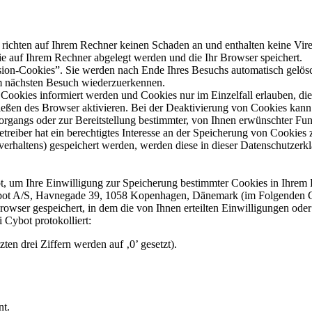
 richten auf Ihrem Rechner keinen Schaden an und enthalten keine Vire
die auf Ihrem Rechner abgelegt werden und die Ihr Browser speichert.
ion-Cookies”. Sie werden nach Ende Ihres Besuchs automatisch gelösch
im nächsten Besuch wiederzuerkennen.
n Cookies informiert werden und Cookies nur im Einzelfall erlauben, d
ßen des Browser aktivieren. Bei der Deaktivierung von Cookies kann di
gangs oder zur Bereitstellung bestimmter, von Ihnen erwünschter Funk
eiber hat ein berechtigtes Interesse an der Speicherung von Cookies zu
verhaltens) gespeichert werden, werden diese in dieser Datenschutzerk
, um Ihre Einwilligung zur Speicherung bestimmter Cookies in Ihrem
Cybot A/S, Havnegade 39, 1058 Kopenhagen, Dänemark (im Folgenden 
owser gespeichert, in dem die von Ihnen erteilten Einwilligungen oder
 Cybot protokolliert:
en drei Ziffern werden auf ‚0’ gesetzt).
nt.