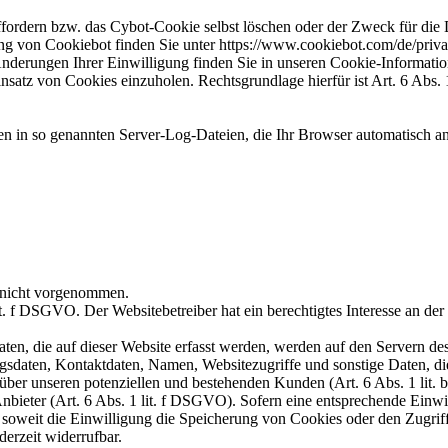
ffordern bzw. das Cybot-Cookie selbst löschen oder der Zweck für die 
ng von Cookiebot finden Sie unter https://www.cookiebot.com/de/priva
 Änderungen Ihrer Einwilligung finden Sie in unseren Cookie-Informat
insatz von Cookies einzuholen. Rechtsgrundlage hierfür ist Art. 6 Abs.
en in so genannten Server-Log-Dateien, die Ihr Browser automatisch an 
 nicht vorgenommen.
t. f DSGVO. Der Websitebetreiber hat ein berechtigtes Interesse an der
en, die auf dieser Website erfasst werden, werden auf den Servern des H
daten, Kontaktdaten, Namen, Websitezugriffe und sonstige Daten, die
ber unseren potenziellen und bestehenden Kunden (Art. 6 Abs. 1 lit. b
nbieter (Art. 6 Abs. 1 lit. f DSGVO). Sofern eine entsprechende Einwil
weit die Einwilligung die Speicherung von Cookies oder den Zugriff 
erzeit widerrufbar.