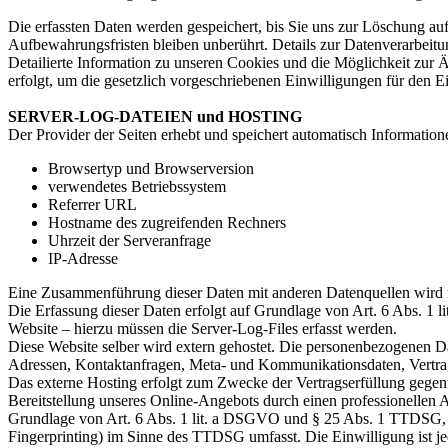
Die erfassten Daten werden gespeichert, bis Sie uns zur Löschung au
Aufbewahrungsfristen bleiben unberührt. Details zur Datenverarbeitu
Detailierte Information zu unseren Cookies und die Möglichkeit zur
erfolgt, um die gesetzlich vorgeschriebenen Einwilligungen für den E
SERVER-LOG-DATEIEN und HOSTING
Der Provider der Seiten erhebt und speichert automatisch Information
Browsertyp und Browserversion
verwendetes Betriebssystem
Referrer URL
Hostname des zugreifenden Rechners
Uhrzeit der Serveranfrage
IP-Adresse
Eine Zusammenführung dieser Daten mit anderen Datenquellen wird
Die Erfassung dieser Daten erfolgt auf Grundlage von Art. 6 Abs. 1 li
Website – hierzu müssen die Server-Log-Files erfasst werden.
Diese Website selber wird extern gehostet. Die personenbezogenen Dat
Adressen, Kontaktanfragen, Meta- und Kommunikationsdaten, Vertrags
Das externe Hosting erfolgt zum Zwecke der Vertragserfüllung gegenü
Bereitstellung unseres Online-Angebots durch einen professionellen A
Grundlage von Art. 6 Abs. 1 lit. a DSGVO und § 25 Abs. 1 TTDSG, so
Fingerprinting) im Sinne des TTDSG umfasst. Die Einwilligung ist jed