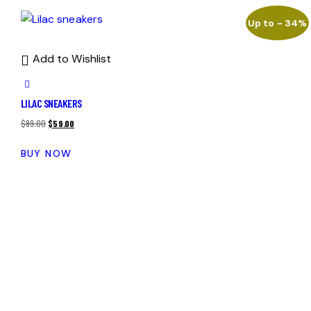
Up to
- 34%
Add to Wishlist
LILAC SNEAKERS
$
89.00
$
59.00
BUY NOW