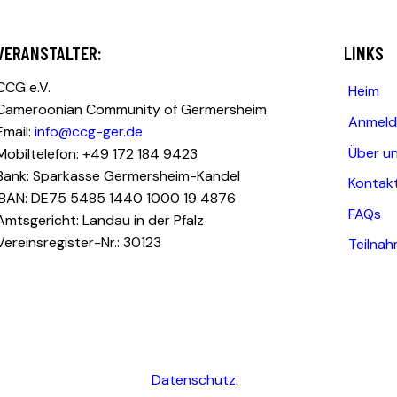
VERANSTALTER:
LINKS
CCG e.V.
Heim
Cameroonian Community of Germersheim
Anmeld
Email:
info@ccg-ger.de
Über u
Mobiltelefon: +49 172 184 9423
Bank: Sparkasse Germersheim-Kandel
Kontak
IBAN: DE75 5485 1440 1000 19 4876
FAQs
Amtsgericht: Landau in der Pfalz
Vereinsregister-Nr.: 30123
Teilna
Datenschutz.