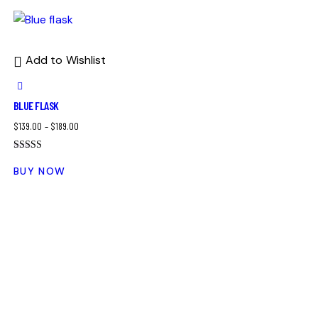
Add to Wishlist
BLUE FLASK
$
139.00
–
$
189.00
Bewertet
mit
BUY NOW
4.00
von 5