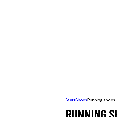
Start
Shoes
Running shoes
RUNNING S