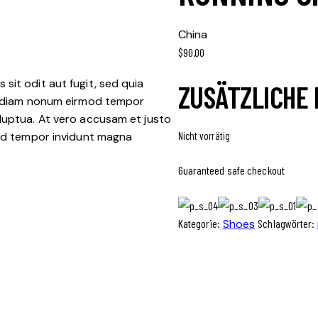
China
$
90.00
sit odit aut fugit, sed quia
ZUSÄTZLICHE
ed diam nonum eirmod tempor
luptua. At vero accusam et justo
mod tempor invidunt magna
Nicht vorrätig
Guaranteed safe checkout
Kategorie:
Shoes
Schlagwörter: