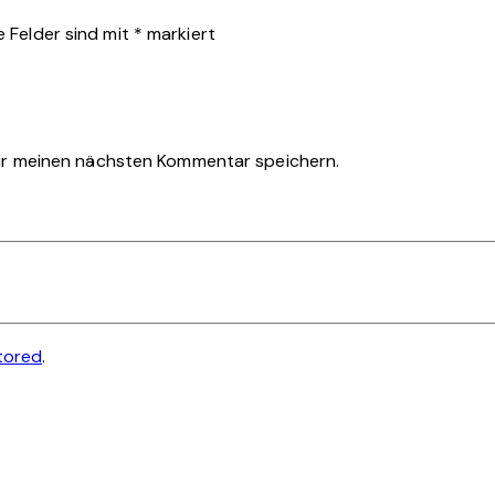
e Felder sind mit
*
markiert
ür meinen nächsten Kommentar speichern.
tored
.