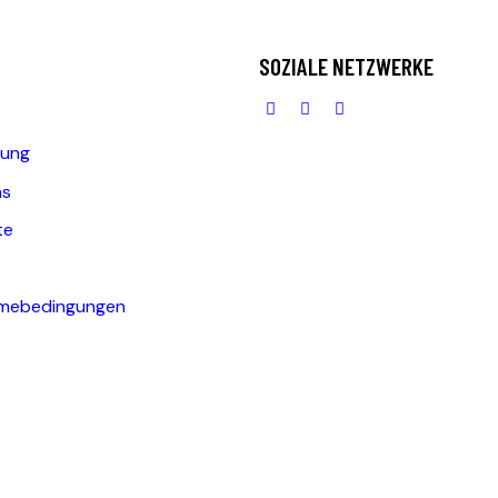
SOZIALE NETZWERKE
ung
ns
te
hmebedingungen