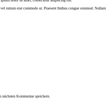
psum dolor sit amet, consectetur adipiscing elit.
sus, vel rutrum erat commodo ut. Praesent finibus congue euismod. Nullam
n nächsten Kommentar speichern.