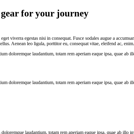
 gear for your journey
get viverra egestas nisi in consequat. Fusce sodales augue a accumsan. 
us. Aenean leo ligula, porttitor eu, consequat vitae, eleifend ac, enim
tium doloremque laudantium, totam rem aperiam eaque ipsa, quae ab illo i
tium doloremque laudantium, totam rem aperiam eaque ipsa, quae ab illo i
 doloremque laudantium, totam rem aperiam eaque ipsa, quae ab illo inven