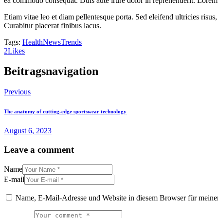
ea commodo consequat. Duis aute irure dolor in reprehenderit. Lorem i
Etiam vitae leo et diam pellentesque porta. Sed eleifend ultricies ri
Curabitur placerat finibus lacus.
Tags:
Health
News
Trends
2
Likes
Beitragsnavigation
Previous
The anatomy of cutting-edge sportswear technology
August 6, 2023
Leave a comment
Name
E-mail
Name, E-Mail-Adresse und Website in diesem Browser für meine