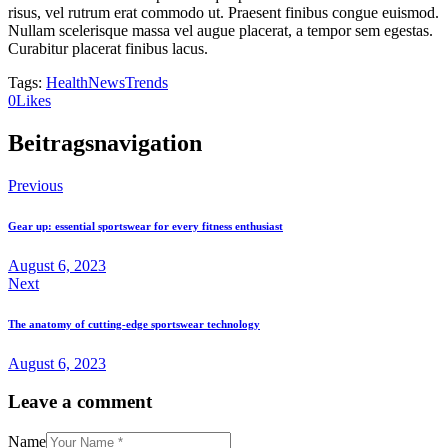
risus, vel rutrum erat commodo ut. Praesent finibus congue euismod.
Nullam scelerisque massa vel augue placerat, a tempor sem egestas.
Curabitur placerat finibus lacus.
Tags:
Health
News
Trends
0
Likes
Beitragsnavigation
Previous
Gear up: essential sportswear for every fitness enthusiast
August 6, 2023
Next
The anatomy of cutting-edge sportswear technology
August 6, 2023
Leave a comment
Name