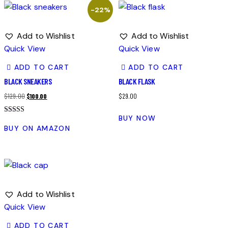
-22%
Add to Wishlist
Add to Wishlist
Quick View
Quick View
ADD TO CART
ADD TO CART
BLACK SNEAKERS
BLACK FLASK
$
129.00
$
100.00
$
29.00
BUY NOW
Bewertet
mit
BUY ON AMAZON
4.00
von 5
Add to Wishlist
Quick View
ADD TO CART