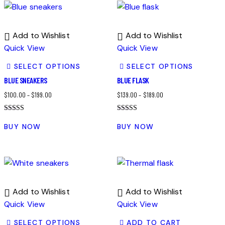
Add to Wishlist
Add to Wishlist
Quick View
Quick View
SELECT OPTIONS
SELECT OPTIONS
BLUE SNEAKERS
BLUE FLASK
$
100.00
–
$
199.00
$
139.00
–
$
189.00
Bewertet
Bewertet
mit
mit
BUY NOW
BUY NOW
4.00
4.00
von 5
von 5
Add to Wishlist
Add to Wishlist
Quick View
Quick View
SELECT OPTIONS
ADD TO CART